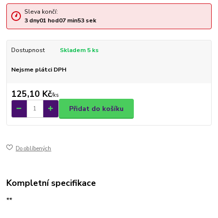
Sleva končí:
3
dny
01
hod
07
min
53
sek
Dostupnost
Skladem 5 ks
Nejsme plátci DPH
125,10 Kč
/
ks
Přidat do košíku
Do oblíbených
Kompletní specifikace
**