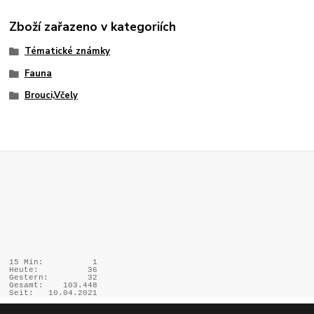
Zboží zařazeno v kategoriích
Tématické známky
Fauna
Brouci,Včely
15 Min:
1
Heute:
36
Gestern:
32
Gesamt:
103.448
Seit:
10.04.2021