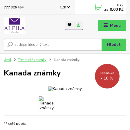
0
ks
CZK
777 326 454
za
0,00 Kč
Menu
Hledat
Úvod
Tématické známky
Kanada známky
Kanada známky
139,00 Kč
- 10 %
**
celý popis