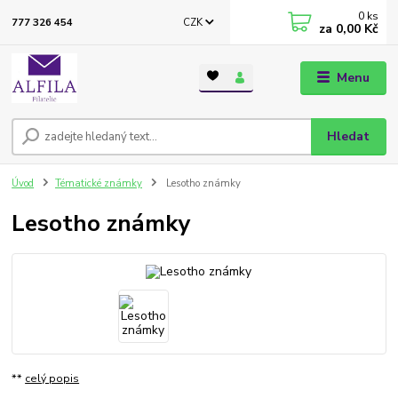
0
ks
CZK
777 326 454
za
0,00 Kč
Menu
Hledat
Úvod
Tématické známky
Lesotho známky
Lesotho známky
**
celý popis