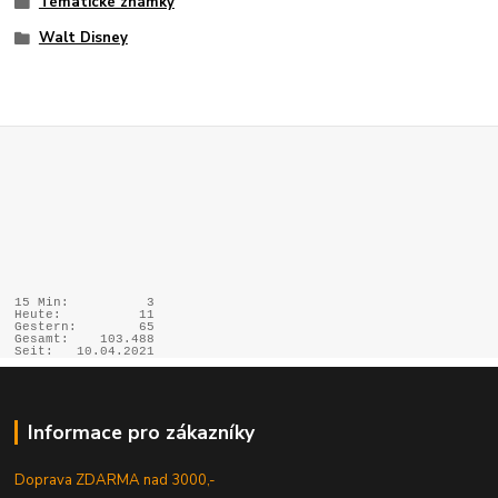
Tématické známky
Walt Disney
15 Min:
3
Heute:
11
Gestern:
65
Gesamt:
103.488
Seit:
10.04.2021
Informace pro zákazníky
Doprava ZDARMA nad 3000,-