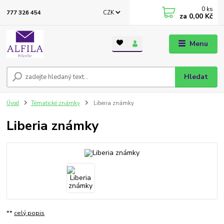
0
ks
CZK
777 326 454
za
0,00 Kč
Menu
Hledat
Úvod
Tématické známky
Liberia známky
Liberia známky
**
celý popis