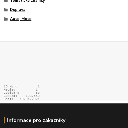
Tématické známky
Doprava
Auto, Moto
15 Min:
1
Heute:
14
Gestern:
59
Gesamt:
103.550
Seit:
10.04.2021
Informace pro zákazníky