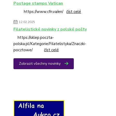
Postage stamps Vatican
https://www.cfn.va/en/
číst celé
12.02.2025
Filatelistické novinky z polské pošty
https://sklep.poczta-
polska.pl/Kategorie/Filatelistyka/Znaczki-
pocztowe/
číst celé
Zobrazit všechny novinky