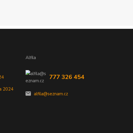
Alfila
777 326 454
24
a 2024
alfila@seznam.cz