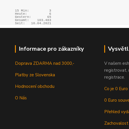
15 Min:
3
Heute:
6
Gestern:
65
Gesamt:
103.483
Seit:
10.04.2021
Informace pro zákazníky
Vysvětl
Doprava ZDARMA nad 3000,-
V našem esh
registrovat,
Platby ze Slovenska
registrace.
Hodnocení obchodu
Co je 0 Euro
O Nás
0 Euro souve
Přehled vyd
Zachovalost