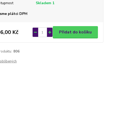
tupnost
Skladem 1
sme plátci DPH
6,00 Kč
Přidat do košíku
roduktu:
806
oblíbených