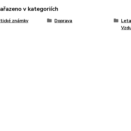
zařazeno v kategoriích
tické známky
Doprava
Leta
Vzd