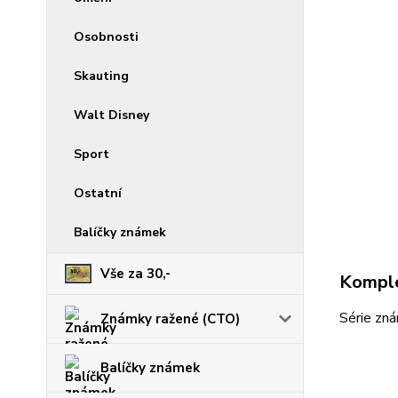
Osobnosti
Skauting
Walt Disney
Sport
Ostatní
Balíčky známek
Vše za 30,-
Komple
Série zn
Známky ražené (CTO)
Balíčky známek