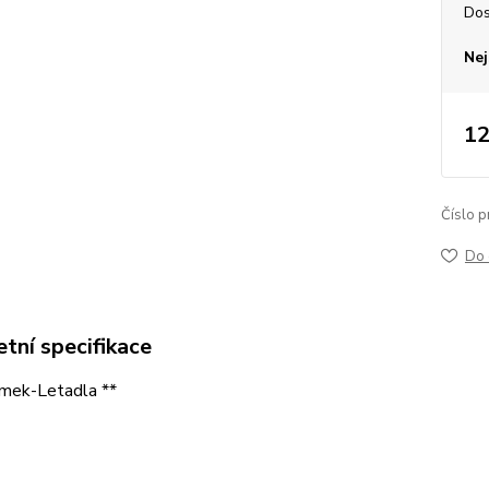
Dos
Nej
12
Číslo p
Do 
tní specifikace
ámek-Letadla **