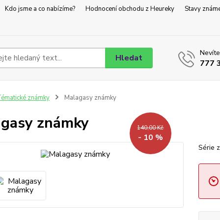
Kdo jsme a co nabízíme?
Hodnocení obchodu z Heureky
Stavy znám
Nevíte
Hledat
777 
ématické známky
Malagasy známky
gasy známky
140,00 Kč
- 10 %
Série 