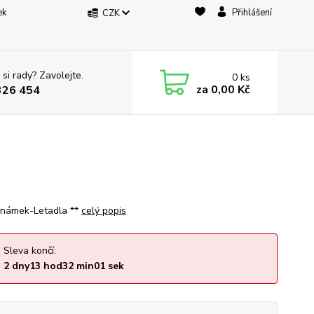
ek
Přihlášení
CZK
 si rady? Zavolejte.
0
ks
za
0,00 Kč
326 454
známek-Letadla **
celý popis
Sleva končí:
2
dny
13
hod
32
min
00
sek