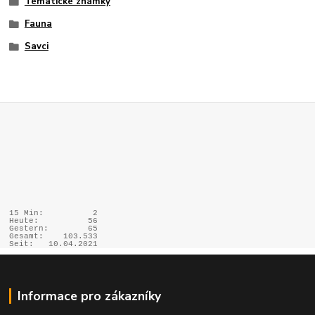
Tématické známky
Fauna
Savci
15 Min:
2
Heute:
56
Gestern:
65
Gesamt:
103.533
Seit:
10.04.2021
Informace pro zákazníky