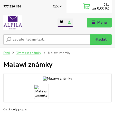
0
ks
CZK
777 326 454
za
0,00 Kč
Menu
Hledat
Úvod
Tématické známky
Malawi známky
Malawi známky
čisté
celý popis