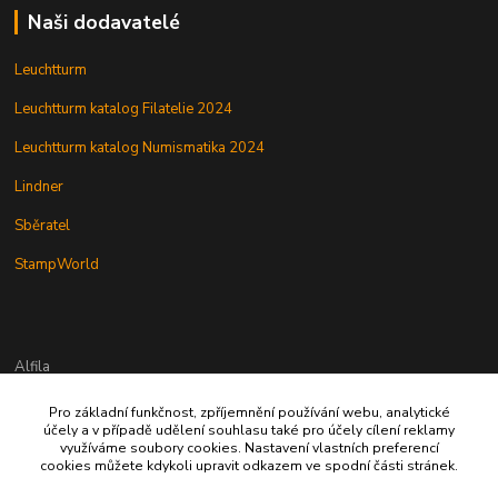
Naši dodavatelé
Leuchtturm
Leuchtturm katalog Filatelie 2024
Leuchtturm katalog Numismatika 2024
Lindner
Sběratel
StampWorld
Alfila
Pro základní funkčnost, zpříjemnění používání webu, analytické
777 326 454
účely a v případě udělení souhlasu také pro účely cílení reklamy
využíváme soubory cookies. Nastavení vlastních preferencí
cookies můžete kdykoli upravit odkazem ve spodní části stránek.
alfila@seznam.cz