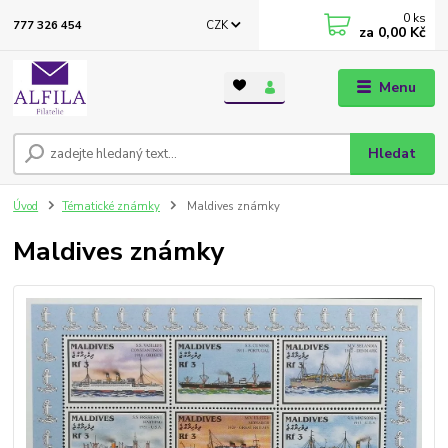
0
ks
CZK
777 326 454
za
0,00 Kč
Menu
Hledat
Úvod
Tématické známky
Maldives známky
Maldives známky