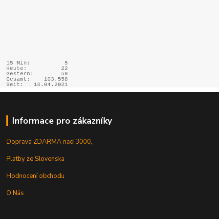
15 Min:
5
Heute:
22
Gestern:
59
Gesamt:
103.558
Seit:
10.04.2021
Informace pro zákazníky
Doprava ZDARMA nad 3000,-
Platby ze Slovenska
Hodnocení obchodu
O Nás