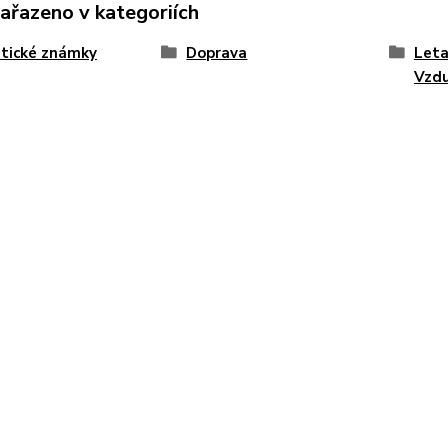
zařazeno v kategoriích
tické známky
Doprava
Leta
Vzd