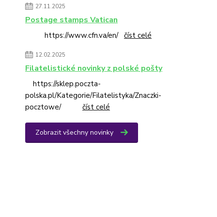
27.11.2025
Postage stamps Vatican
https://www.cfn.va/en/
číst celé
12.02.2025
Filatelistické novinky z polské pošty
https://sklep.poczta-
polska.pl/Kategorie/Filatelistyka/Znaczki-
pocztowe/
číst celé
Zobrazit všechny novinky