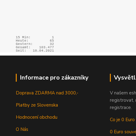
15 Min:
1
Heute:
65
Gestern:
32
Gesamt:
103.477
Seit:
10.04.2021
Informace pro zákazníky
Vysvětl
Doprava ZDARMA nad 3000,-
V našem esh
registrovat,
Platby ze Slovenska
registrace.
Hodnocení obchodu
Co je 0 Euro
O Nás
0 Euro souve