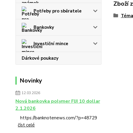
Zboží 
Potřeby pro sběratele
Téma
Bankovky
Investiční mince
Dárkové poukazy
Novinky
12.03.2026
Nová bankovka polymer FIJI 10 dollar
2.1.2026
https://banknotenews.com/?p=48729
číst celé