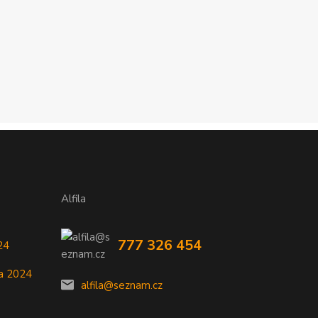
Alfila
777 326 454
24
a 2024
alfila@seznam.cz