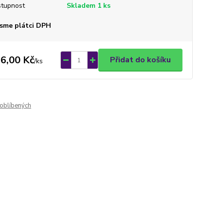
tupnost
Skladem 1 ks
sme plátci DPH
6,00 Kč
Přidat do košíku
/
ks
oblíbených