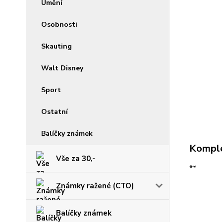
Umění
Osobnosti
Skauting
Walt Disney
Sport
Ostatní
Balíčky známek
Komple
Vše za 30,-
**
Známky ražené (CTO)
Balíčky známek