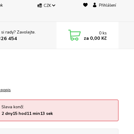
ek
Přihlášení
CZK
 si rady? Zavolejte.
0
ks
za
0,00 Kč
326 454
 popis
Sleva končí:
2
dny
15
hod
11
min
13
sek