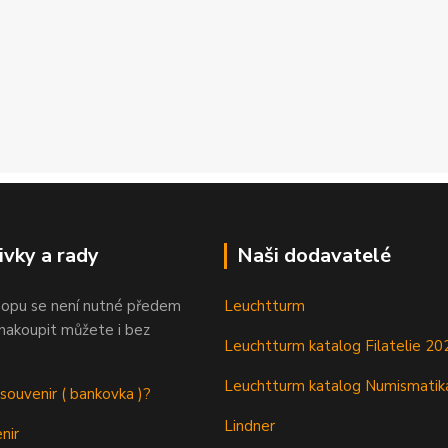
ivky a rady
Naši dodavatelé
opu se není nutné předem
Leuchtturm
 nakoupit můžete i bez
Leuchtturm katalog Filatelie 20
Leuchtturm katalog Numismatik
 souvenir ( bankovka )?
Lindner
nir