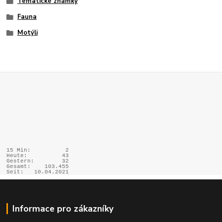
Tématické známky
Fauna
Motýli
15 Min:
2
Heute:
43
Gestern:
32
Gesamt:
103.455
Seit:
10.04.2021
Informace pro zákazníky