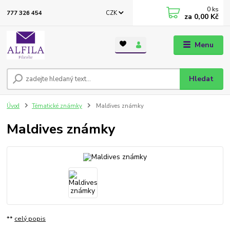
0
ks
CZK
777 326 454
za
0,00 Kč
Menu
Hledat
Úvod
Tématické známky
Maldives známky
Maldives známky
**
celý popis