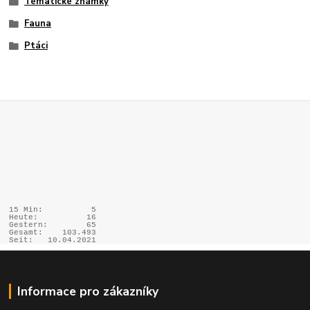
Tématické známky
Fauna
Ptáci
15 Min:
5
Heute:
16
Gestern:
65
Gesamt:
103.493
Seit:
10.04.2021
Informace pro zákazníky