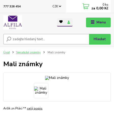
0
ks
CZK
777 326 454
za
0,00 Kč
Menu
Hledat
Úvod
Tématické známky
Mali známky
Mali známky
Aršík zn.Ptáci **
celý popis