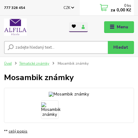
0
ks
CZK
777 326 454
za
0,00 Kč
Menu
Hledat
Úvod
Tématické známky
Mosambik známky
Mosambik známky
**
celý popis