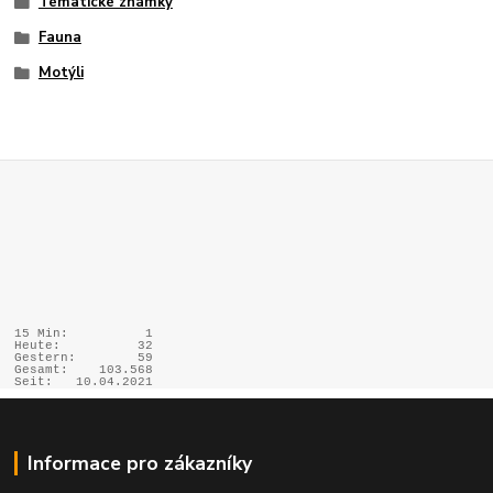
Tématické známky
Fauna
Motýli
15 Min:
1
Heute:
32
Gestern:
59
Gesamt:
103.568
Seit:
10.04.2021
Informace pro zákazníky