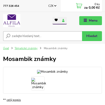
0
ks
CZK
777 326 454
za
0,00 Kč
Menu
Hledat
Úvod
Tématické známky
Mosambik známky
Mosambik známky
**
celý popis