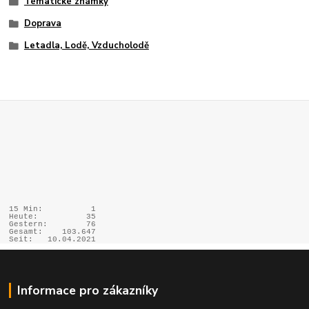
Tématické známky
Doprava
Letadla, Lodě, Vzducholodě
15 Min:
1
Heute:
35
Gestern:
76
Gesamt:
103.647
Seit:
10.04.2021
Informace pro zákazníky