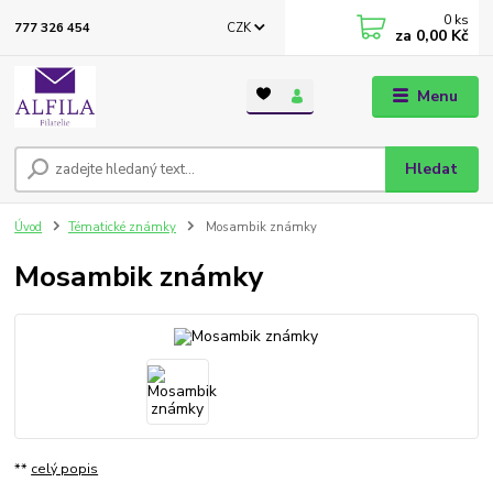
0
ks
CZK
777 326 454
za
0,00 Kč
Menu
Hledat
Úvod
Tématické známky
Mosambik známky
Mosambik známky
**
celý popis