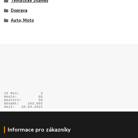
Tématické známky
Doprava
Auto, Moto
15 Min:
2
Heute:
66
Gestern:
59
Gesamt:
103.602
Seit:
10.04.2021
Informace pro zákazníky