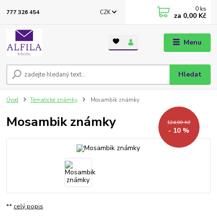
0
ks
CZK
777 326 454
za
0,00 Kč
Menu
Hledat
Úvod
Tématické známky
Mosambik známky
Mosambik známky
124,00 Kč
- 10 %
**
celý popis