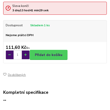
Sleva končí:
3
dny
13
hod
41
min
29
sek
Dostupnost
Skladem 1 ks
Nejsme plátci DPH
111,60 Kč
/
ks
Přidat do košíku
Do oblíbených
Kompletní specifikace
**