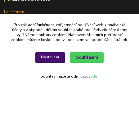
Leuchtturm
Leuchtturm katalog Filatelie 2024
Pro základní funkčnost, zpříjemnění používání webu, analytické
účely a v případě udělení souhlasu také pro účely cílení reklamy
Leuchtturm katalog Numismatika 2024
využíváme soubory cookies. Nastavení vlastních preferencí
cookies můžete kdykoli upravit odkazem ve spodní části stránek.
Lindner
Sběratel
Souhlasím
Nastavení
StampWorld
Souhlas můžete odmítnout
zde
.
Alfila
777 326 454
alfila@seznam.cz