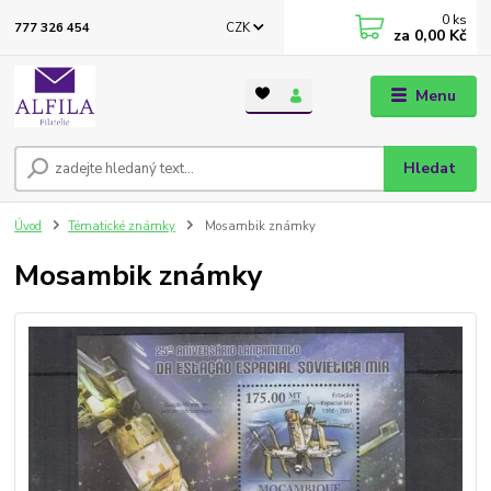
0
ks
CZK
777 326 454
za
0,00 Kč
Menu
Hledat
Úvod
Tématické známky
Mosambik známky
Mosambik známky