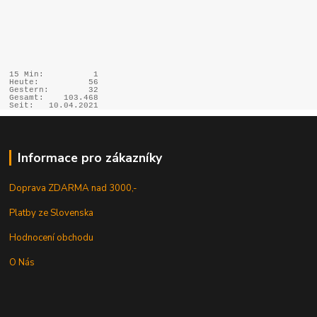
15 Min:
1
Heute:
56
Gestern:
32
Gesamt:
103.468
Seit:
10.04.2021
Informace pro zákazníky
Doprava ZDARMA nad 3000,-
Platby ze Slovenska
Hodnocení obchodu
O Nás