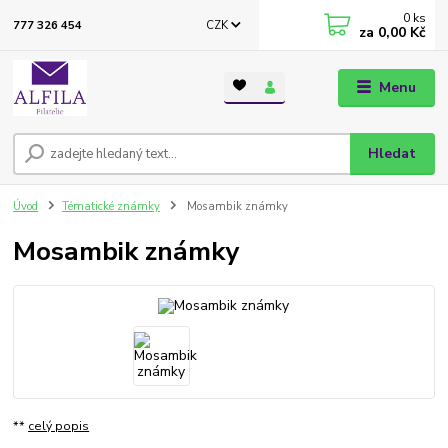
0
ks
CZK
777 326 454
za
0,00 Kč
Menu
Hledat
Úvod
Tématické známky
Mosambik známky
Mosambik známky
**
celý popis