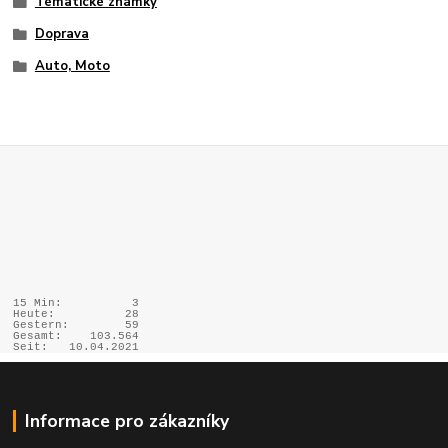
Tématické známky
Doprava
Auto, Moto
15 Min:
3
Heute:
28
Gestern:
59
Gesamt:
103.564
Seit:
10.04.2021
Informace pro zákazníky