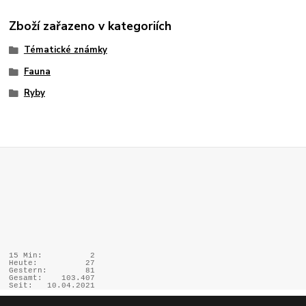
Zboží zařazeno v kategoriích
Tématické známky
Fauna
Ryby
15 Min:
2
Heute:
27
Gestern:
81
Gesamt:
103.407
Seit:
10.04.2021