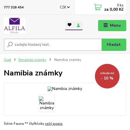
0
ks
CZK
777 326 454
za
0,00 Kč
Menu
Hledat
Úvod
Tématické známky
Namibia známky
Namibia známky
170,00 Kč
- 10 %
Série Fauna ** čtyřbloky
celý popis