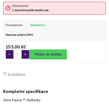
Sleva končí:
1
den
16
hod
28
min
04
sek
Dostupnost
Skladem 1
Nejsme plátci DPH
153,00 Kč
Přidat do košíku
Do oblíbených
Kompletní specifikace
Série Fauna ** čtyřbloky