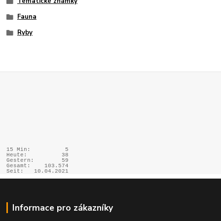
Tématické známky
Fauna
Ryby
15 Min:
5
Heute:
38
Gestern:
59
Gesamt:
103.574
Seit:
10.04.2021
Informace pro zákazníky