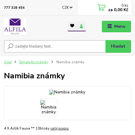
0
ks
CZK
777 326 454
za
0,00 Kč
Menu
Hledat
Úvod
Tématické známky
Namibia známky
Namibia známky
4 X Aršík Fauna ** 10bloky
celý popis