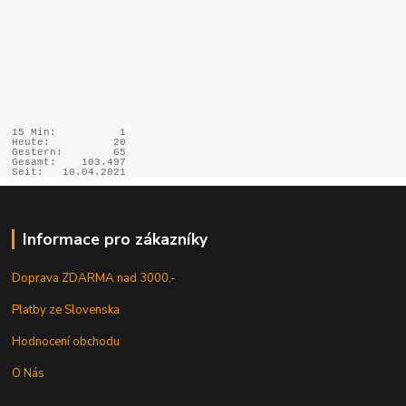
15 Min:
1
Heute:
20
Gestern:
65
Gesamt:
103.497
Seit:
10.04.2021
Informace pro zákazníky
Doprava ZDARMA nad 3000,-
Platby ze Slovenska
Hodnocení obchodu
O Nás