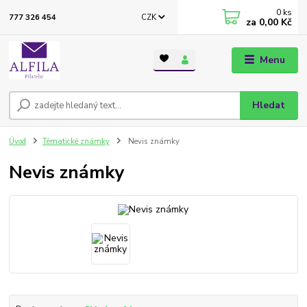
0
ks
CZK
777 326 454
za
0,00 Kč
Menu
Hledat
Úvod
Tématické známky
Nevis známky
Nevis známky