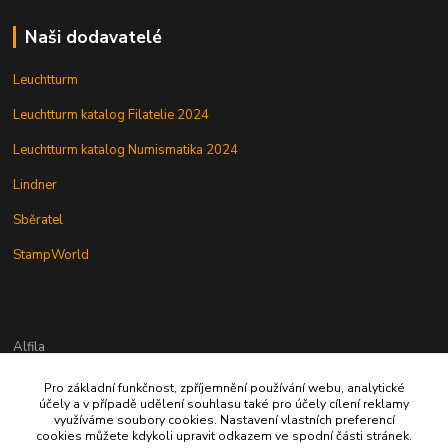
Naši dodavatelé
Leuchtturm
Leuchtturm katalog Filatelie 2024
Leuchtturm katalog Numismatika 2024
Lindner
Sběratel
StampWorld
Alfila
Pro základní funkčnost, zpříjemnění používání webu, analytické
777 326 454
účely a v případě udělení souhlasu také pro účely cílení reklamy
využíváme soubory cookies. Nastavení vlastních preferencí
cookies můžete kdykoli upravit odkazem ve spodní části stránek.