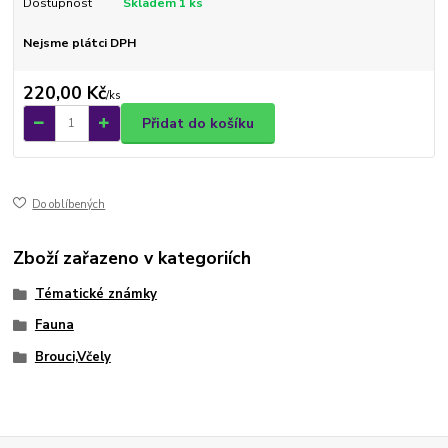
Dostupnost
Skladem 1 ks
Nejsme plátci DPH
220,00 Kč
/
ks
Přidat do košíku
Do oblíbených
Zboží zařazeno v kategoriích
Tématické známky
Fauna
Brouci,Včely