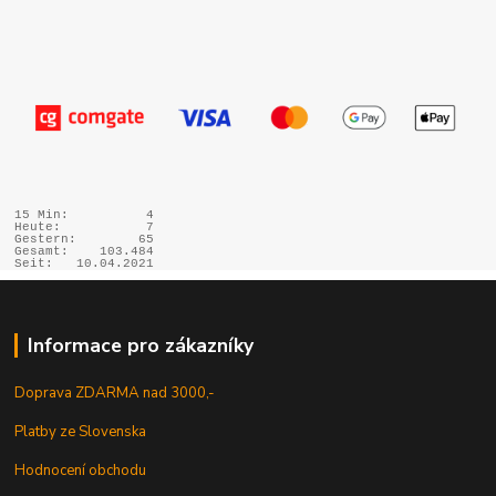
15 Min:
4
Heute:
7
Gestern:
65
Gesamt:
103.484
Seit:
10.04.2021
Informace pro zákazníky
Doprava ZDARMA nad 3000,-
Platby ze Slovenska
Hodnocení obchodu