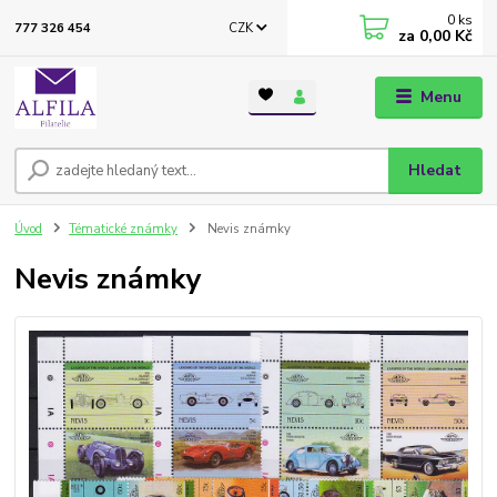
0
ks
CZK
777 326 454
za
0,00 Kč
Menu
Hledat
Úvod
Tématické známky
Nevis známky
Nevis známky