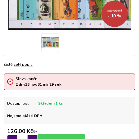
140,00 Kč
- 10 %
čisté
celý popis
Sleva končí:
2
dny
13
hod
31
min
29
sek
Dostupnost
Skladem 1 ks
Nejsme plátci DPH
126,00 Kč
/
ks