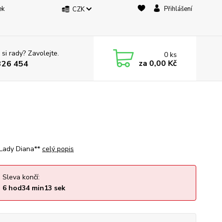
ek
Přihlášení
CZK
 si rady? Zavolejte.
0
ks
za
0,00 Kč
326 454
 Lady Diana**
celý popis
Sleva končí:
6
hod
34
min
12
sek