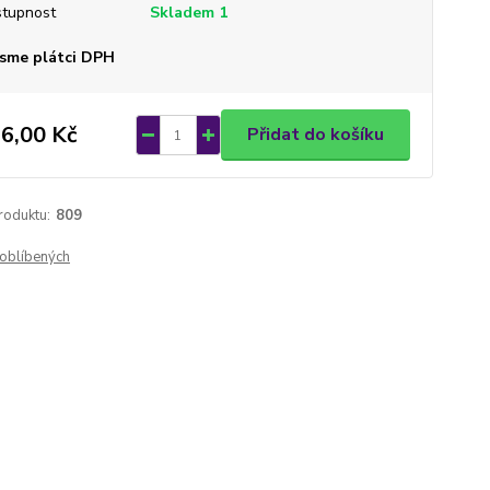
tupnost
Skladem 1
sme plátci DPH
6,00 Kč
Přidat do košíku
roduktu:
809
oblíbených