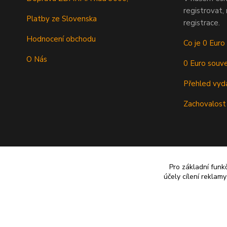
registrovat,
Platby ze Slovenska
registrace.
Hodnocení obchodu
Co je 0 Euro
O Nás
0 Euro souve
Přehled vyd
Zachovalost
Pro základní funk
účely cílení reklam