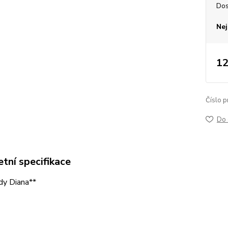
Dos
Nej
12
Číslo p
Do 
tní specifikace
dy Diana**