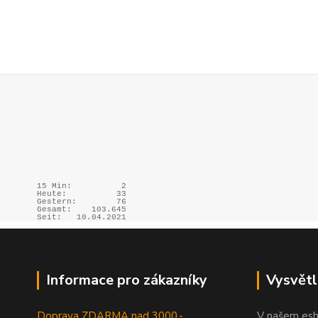
15 Min:
2
Heute:
33
Gestern:
76
Gesamt:
103.645
Seit:
10.04.2021
Informace pro zákazníky
Vysvětl
Doprava ZDARMA nad 3000,-
V našem esh