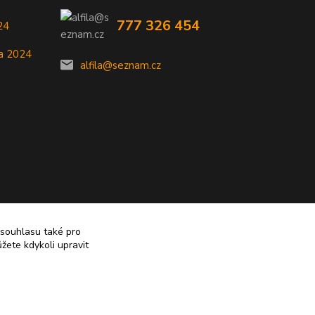
777 326 454
24
a 2024
alfila@seznam.cz
 souhlasu také pro
žete kdykoli upravit