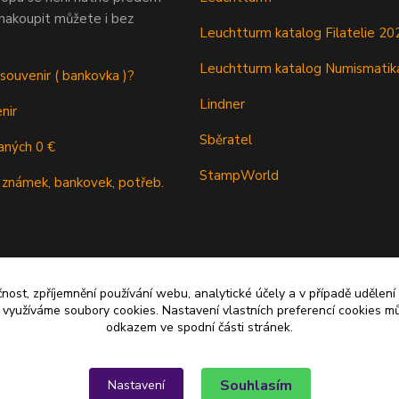
 nakoupit můžete i bez
Leuchtturm katalog Filatelie 20
Leuchtturm katalog Numismatik
 souvenir ( bankovka )?
Lindner
nir
Sběratel
aných 0 €
StampWorld
 známek, bankovek, potřeb.
čnost, zpříjemnění používání webu, analytické účely a v případě udělení
y využíváme soubory cookies. Nastavení vlastních preferencí cookies mů
odkazem ve spodní části stránek.
Souhlasím
Nastavení