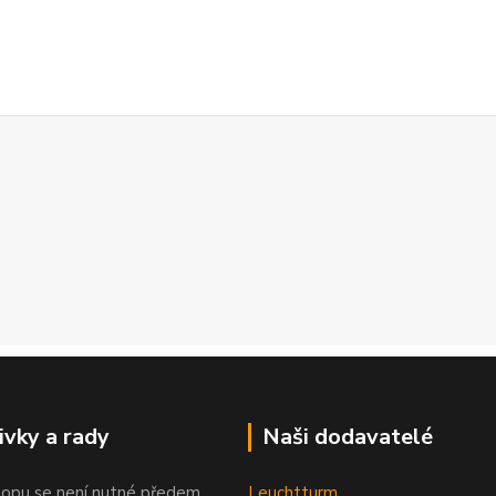
ivky a rady
Naši dodavatelé
opu se není nutné předem
Leuchtturm