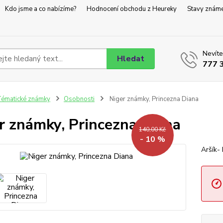
Kdo jsme a co nabízíme?
Hodnocení obchodu z Heureky
Stavy znám
Nevíte
Hledat
777 
ématické známky
Osobnosti
Niger známky, Princezna Diana
r známky, Princezna Diana
140,00 Kč
- 10 %
Aršík-