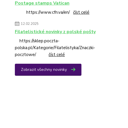
Postage stamps Vatican
https://www.cfn.va/en/
číst celé
12.02.2025
Filatelistické novinky z polské pošty
https://sklep.poczta-
polska.pl/Kategorie/Filatelistyka/Znaczki-
pocztowe/
číst celé
Zobrazit všechny novinky