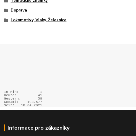
Tématické známky
Doprava
Lokomotivy, Vlaky, Železnice
15 Min:
1
Heute:
41
Gestern:
59
Gesamt:
103.577
Seit:
10.04.2021
Informace pro zákazníky