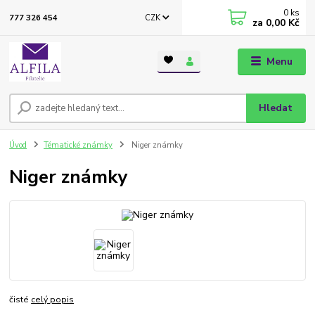
0
ks
CZK
777 326 454
za
0,00 Kč
Menu
Hledat
Úvod
Tématické známky
Niger známky
Niger známky
čisté
celý popis