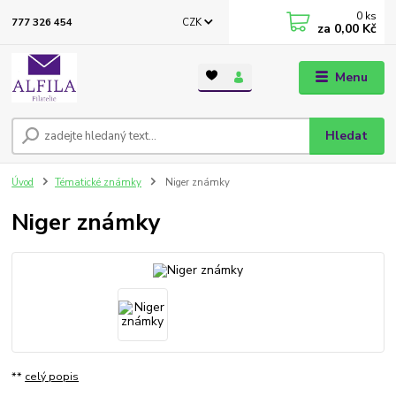
0
ks
CZK
777 326 454
za
0,00 Kč
Menu
Hledat
Úvod
Tématické známky
Niger známky
Niger známky
**
celý popis