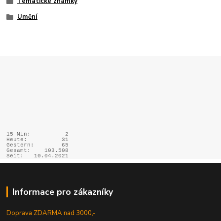
Tématické známky
Umění
15 Min:
2
Heute:
31
Gestern:
65
Gesamt:
103.508
Seit:
10.04.2021
Informace pro zákazníky
Doprava ZDARMA nad 3000,-