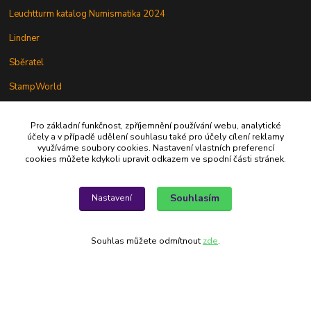
Leuchtturm katalog Numismatika 2024
Lindner
Sběratel
StampWorld
Pro základní funkčnost, zpříjemnění používání webu, analytické
účely a v případě udělení souhlasu také pro účely cílení reklamy
využíváme soubory cookies. Nastavení vlastních preferencí
Alfila
cookies můžete kdykoli upravit odkazem ve spodní části stránek.
777 326 454
Souhlasím
Nastavení
Souhlas můžete odmítnout
zde
.
alfila@seznam.cz