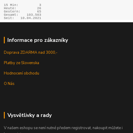
15 Min:
3
Heute:
26
Gestern:
65
Gesamt:
103.503
Seit:
10.04.2021
Informace pro zákazníky
Doprava ZDARMA nad 3000,-
Platby ze Slovenska
Hodnocení obchodu
O Nás
Vysvětlivky a rady
V našem eshopu se není nutné předem registrovat, nakoupit můžete i