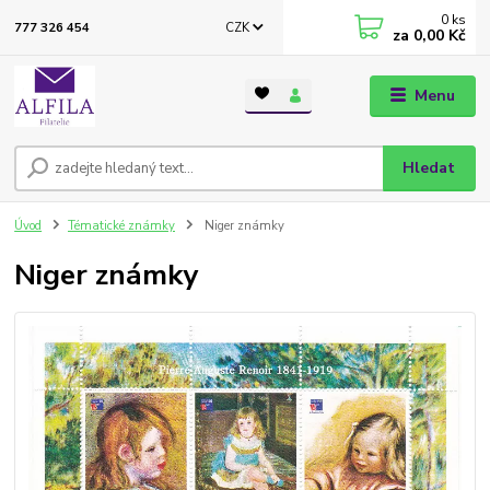
0
ks
CZK
777 326 454
za
0,00 Kč
Menu
Hledat
Úvod
Tématické známky
Niger známky
Niger známky