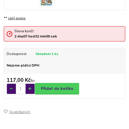
**
celý popis
Sleva končí:
2
dny
07
hod
32
min
00
sek
Dostupnost
Skladem 1 ks
Nejsme plátci DPH
117,00 Kč
/
ks
Přidat do košíku
Do oblíbených