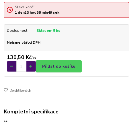
Sleva končí:
1
den
13
hod
38
min
49
sek
Dostupnost
Skladem 5 ks
Nejsme plátci DPH
130,50 Kč
/
ks
Přidat do košíku
Do oblíbených
Kompletní specifikace
**