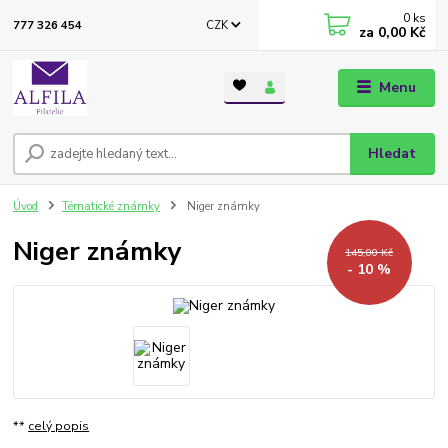
0
ks
CZK
777 326 454
za
0,00 Kč
Menu
Hledat
Úvod
Tématické známky
Niger známky
Niger známky
145,00 Kč
- 10 %
**
celý popis