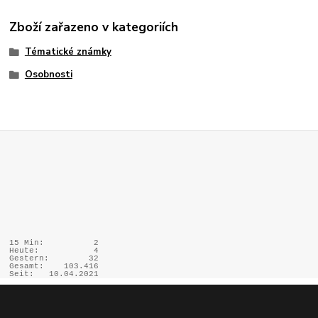
Zboží zařazeno v kategoriích
Tématické známky
Osobnosti
15 Min:
2
Heute:
4
Gestern:
32
Gesamt:
103.416
Seit:
10.04.2021