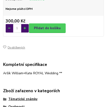
Nejsme plátci DPH
300,00 Kč
Přidat do košíku
Do oblíbených
Kompletní specifikace
Aršík William+Kate ROYAL Wedding **
Zboží zařazeno v kategoriích
Tématické známky
Osobnosti