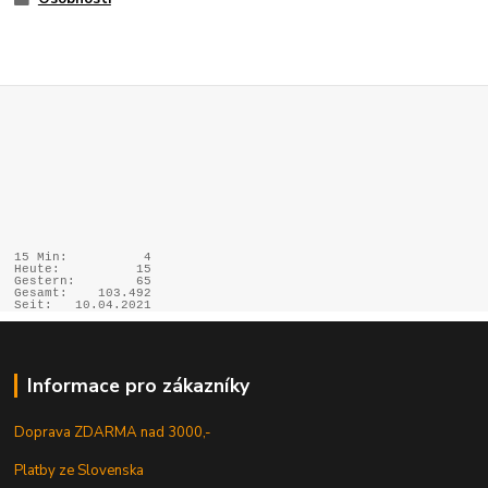
15 Min:
4
Heute:
15
Gestern:
65
Gesamt:
103.492
Seit:
10.04.2021
Informace pro zákazníky
Doprava ZDARMA nad 3000,-
Platby ze Slovenska