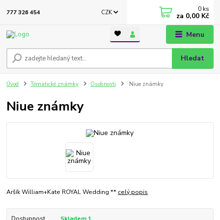
0
ks
CZK
777 326 454
za
0,00 Kč
Menu
Hledat
Úvod
Tématické známky
Osobnosti
Niue známky
Niue známky
Aršík William+Kate ROYAL Wedding **
celý popis
Dostupnost
Skladem 1