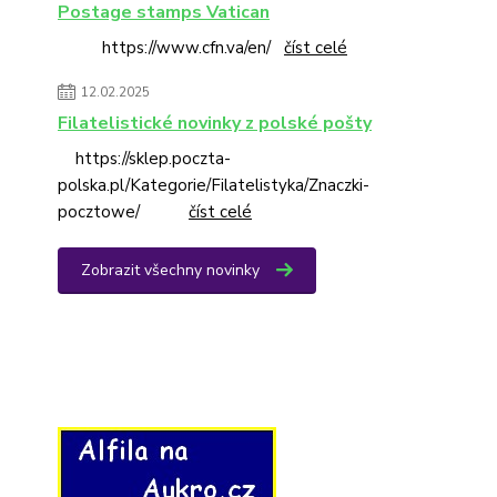
Postage stamps Vatican
https://www.cfn.va/en/
číst celé
12.02.2025
Filatelistické novinky z polské pošty
https://sklep.poczta-
polska.pl/Kategorie/Filatelistyka/Znaczki-
pocztowe/
číst celé
Zobrazit všechny novinky