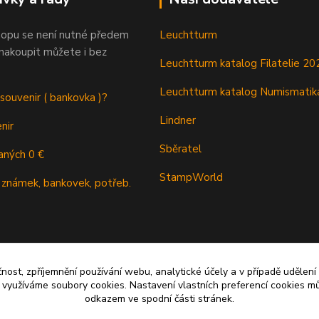
opu se není nutné předem
Leuchtturm
 nakoupit můžete i bez
Leuchtturm katalog Filatelie 20
Leuchtturm katalog Numismatik
 souvenir ( bankovka )?
Lindner
nir
Sběratel
aných 0 €
StampWorld
 známek, bankovek, potřeb.
čnost, zpříjemnění používání webu, analytické účely a v případě udělení
y využíváme soubory cookies. Nastavení vlastních preferencí cookies mů
odkazem ve spodní části stránek.