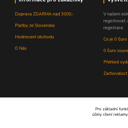
Doprava ZDARMA nad 3000,-
V našem esh
registrovat,
Platby ze Slovenska
registrace.
Hodnocení obchodu
Co je 0 Euro
O Nás
0 Euro souve
Přehled vyd
Zachovalost
Pro základní funk
účely cílení reklam