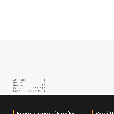
15 Min:
1
Heute:
42
Gestern:
65
Gesamt:
103.519
Seit:
10.04.2021
Informace pro zákazníky
Vysvětl