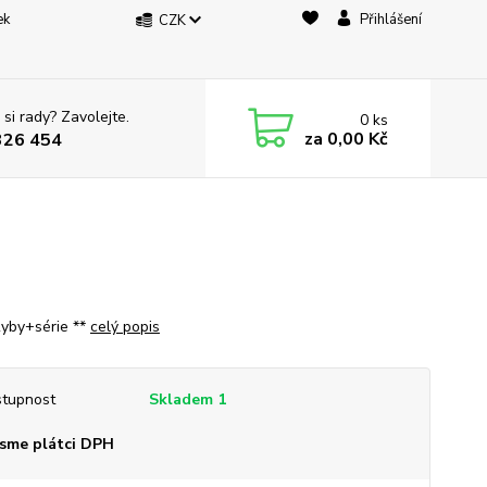
ek
Přihlášení
CZK
 si rady? Zavolejte.
0
ks
za
0,00 Kč
326 454
Ryby+série **
celý popis
tupnost
Skladem 1
sme plátci DPH