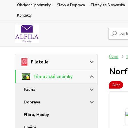
Obchodní podmínky
Slevy a Doprava
Platby ze Slovenska
Kontakty
Úvod
T
Filatelie
Norf
Tématické známky
Akce
Fauna
Doprava
Flóra, Houby
Umění