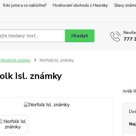
Kdo jsme a co nabízíme?
Hodnocení obchodu z Heureky
Stavy znám
Nevíte
Hledat
777 
ématické známky
Norfolk Isl. známky
olk Isl. známky
Aršík 
Dos
Nej