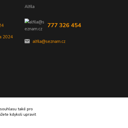
Alfila
777 326 454
24
a 2024
alfila@seznam.cz
 souhlasu také pro
žete kdykoli upravit