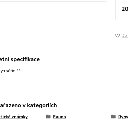
20
Do 
tní specifikace
y+série **
zařazeno v kategoriích
tické známky
Fauna
Ryb