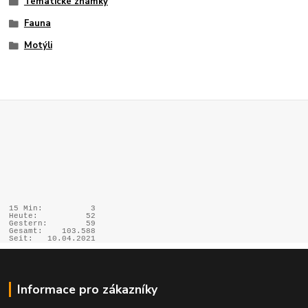
Tématické známky
Fauna
Motýli
15 Min:
3
Heute:
52
Gestern:
59
Gesamt:
103.588
Seit:
10.04.2021
Informace pro zákazníky