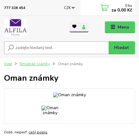
0
ks
CZK
777 326 454
za
0,00 Kč
Menu
Hledat
Úvod
Tématické známky
Oman známky
Oman známky
čisté, neperf.
celý popis