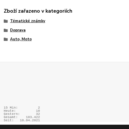
Zboží zařazeno v kategoriích
Tématické známky
Doprava
Auto, Moto
15 Min:
2
Heute:
10
Gestern:
32
Gesamt:
103.422
Seit:
10.04.2021