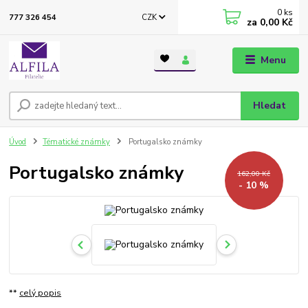
0
ks
CZK
777 326 454
za
0,00 Kč
Menu
Hledat
Úvod
Tématické známky
Portugalsko známky
Portugalsko známky
162,00 Kč
- 10 %
**
celý popis