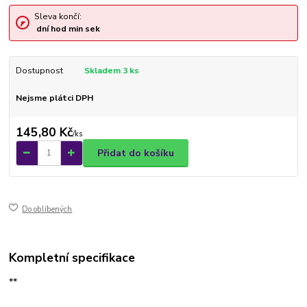
Sleva končí:
dní
hod
min
sek
Dostupnost
Skladem 3 ks
Nejsme plátci DPH
145,80 Kč
/
ks
Přidat do košíku
Do oblíbených
Kompletní specifikace
**