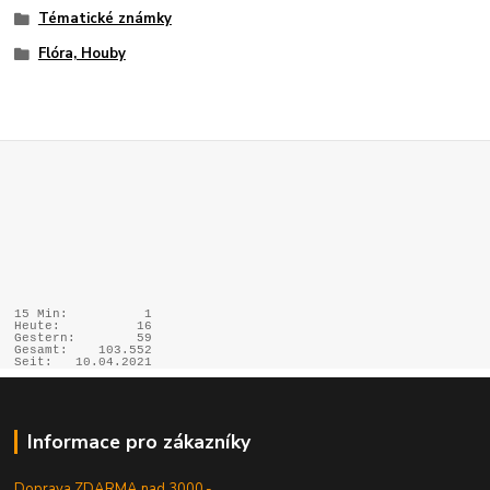
Tématické známky
Flóra, Houby
15 Min:
1
Heute:
16
Gestern:
59
Gesamt:
103.552
Seit:
10.04.2021
Informace pro zákazníky
Doprava ZDARMA nad 3000,-