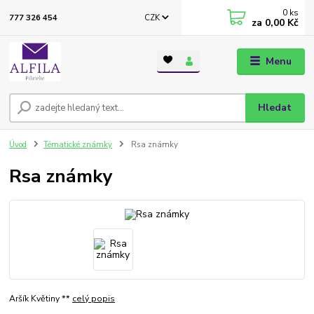
0
ks
CZK
777 326 454
za
0,00 Kč
Menu
Hledat
Úvod
Tématické známky
Rsa známky
Rsa známky
Aršík Květiny **
celý popis