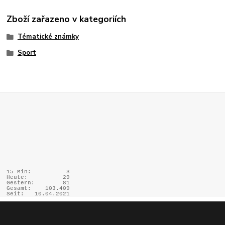
Zboží zařazeno v kategoriích
Tématické známky
Sport
15 Min:
3
Heute:
29
Gestern:
81
Gesamt:
103.409
Seit:
10.04.2021