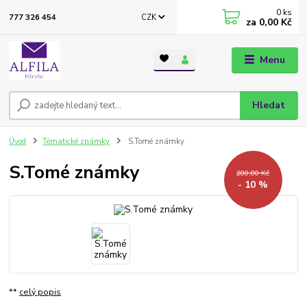
0
ks
CZK
777 326 454
za
0,00 Kč
Menu
Hledat
Úvod
Tématické známky
S.Tomé známky
S.Tomé známky
200,00 Kč
- 10 %
**
celý popis