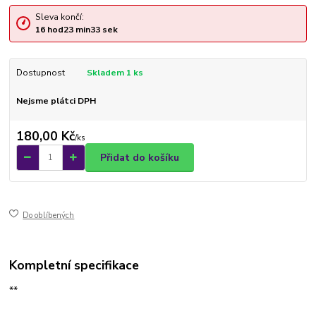
Sleva končí:
16
hod
23
min
33
sek
Dostupnost
Skladem 1 ks
Nejsme plátci DPH
180,00 Kč
/
ks
Přidat do košíku
Do oblíbených
Kompletní specifikace
**