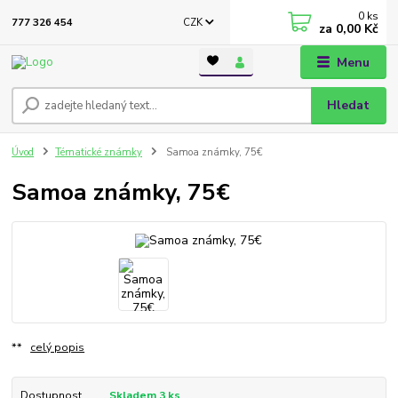
0
ks
CZK
777 326 454
za
0,00 Kč
Menu
Hledat
Úvod
Tématické známky
Samoa známky, 75€
Samoa známky, 75€
**
celý popis
Dostupnost
Skladem 3 ks