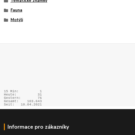
Tématické známky
Fauna
Motýli
15 Min:
1
Heute:
31
Gestern:
76
Gesamt:
103.643
Seit:
10.04.2021
Informace pro zákazníky