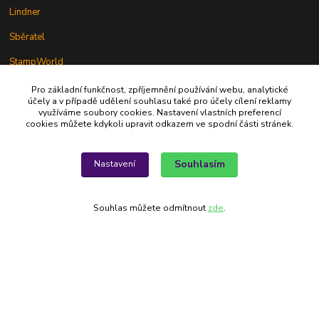
Lindner
Sběratel
StampWorld
Pro základní funkčnost, zpříjemnění používání webu, analytické
účely a v případě udělení souhlasu také pro účely cílení reklamy
využíváme soubory cookies. Nastavení vlastních preferencí
cookies můžete kdykoli upravit odkazem ve spodní části stránek.
Alfila
Souhlasím
Nastavení
777 326 454
Souhlas můžete odmítnout
zde
.
alfila@seznam.cz
Vytvořeno na
Eshop-rychle.cz