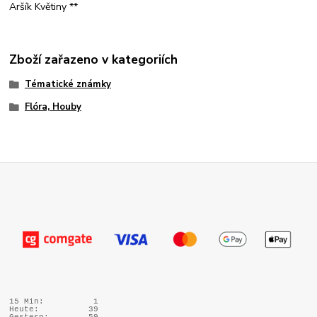
Aršík Květiny **
Zboží zařazeno v kategoriích
Tématické známky
Flóra, Houby
15 Min:
1
Heute:
39