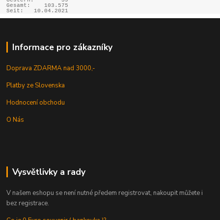
Gestern:
59
Gesamt:
103.575
Seit:
10.04.2021
Informace pro zákazníky
Doprava ZDARMA nad 3000,-
Platby ze Slovenska
Hodnocení obchodu
O Nás
Vysvětlivky a rady
V našem eshopu se není nutné předem registrovat, nakoupit můžete i
bez registrace.