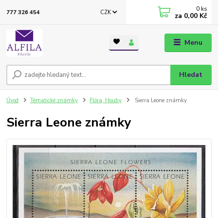
0
ks
CZK
777 326 454
za
0,00 Kč
Menu
Hledat
Úvod
Tématické známky
Flóra, Houby
Sierra Leone známky
Sierra Leone známky