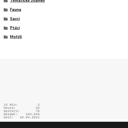
Tématické známky
Fauna
Savci
Ptáci
Motýli
15 Min:
2
Heute:
32
Gestern:
76
Gesamt:
103.644
Seit:
10.04.2021