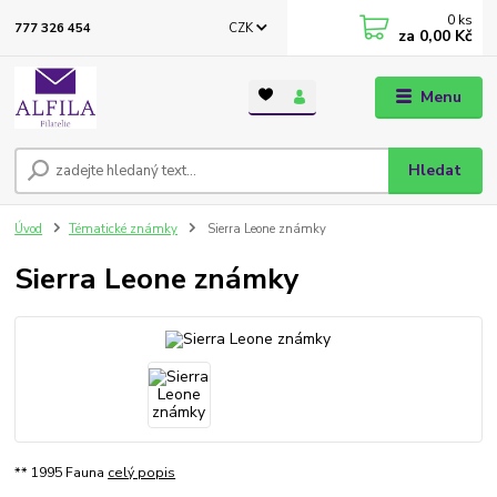
0
ks
CZK
777 326 454
za
0,00 Kč
Menu
Hledat
Úvod
Tématické známky
Sierra Leone známky
Sierra Leone známky
** 1995 Fauna
celý popis