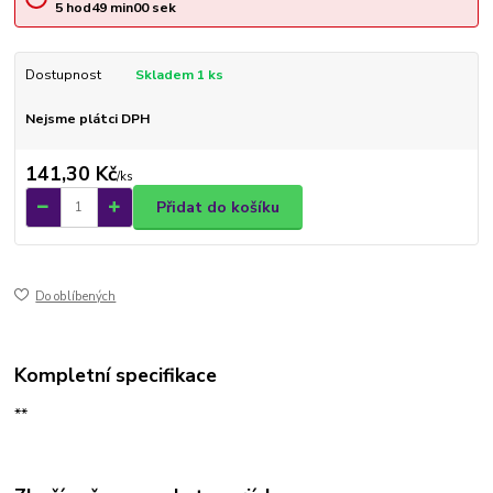
5
hod
49
min
00
sek
Dostupnost
Skladem 1 ks
Nejsme plátci DPH
141,30 Kč
/
ks
Přidat do košíku
Do oblíbených
Kompletní specifikace
**