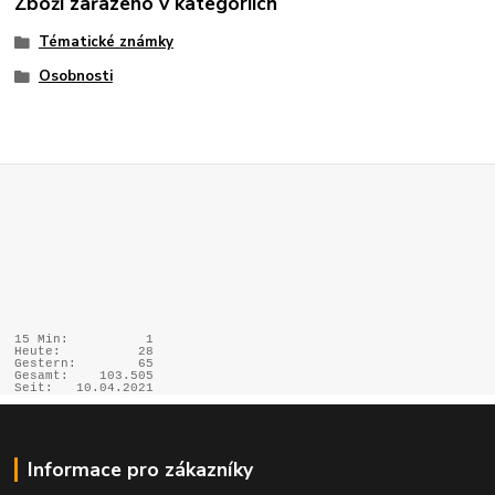
Zboží zařazeno v kategoriích
Tématické známky
Osobnosti
15 Min:
1
Heute:
28
Gestern:
65
Gesamt:
103.505
Seit:
10.04.2021
Informace pro zákazníky