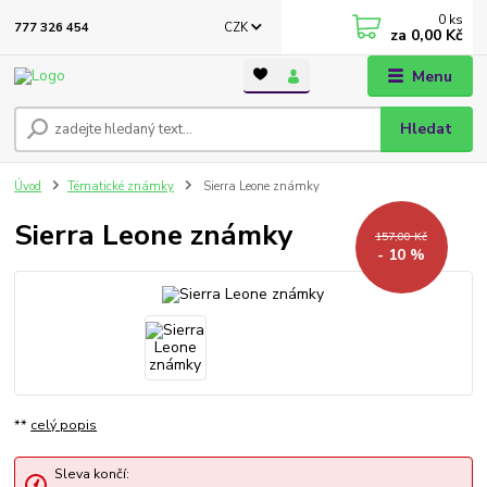
0
ks
CZK
777 326 454
za
0,00 Kč
Menu
Hledat
Úvod
Tématické známky
Sierra Leone známky
Sierra Leone známky
157,00 Kč
- 10 %
**
celý popis
Sleva končí: