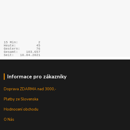
15 Min:
2
Heute:
45
Gestern:
76
Gesamt:
103.657
Seit:
10.04.2021
Informace pro zákazníky
Doprava ZDARMA nad 3000,-
Platby ze Slovenska
Hodnocení obchodu
O Nás