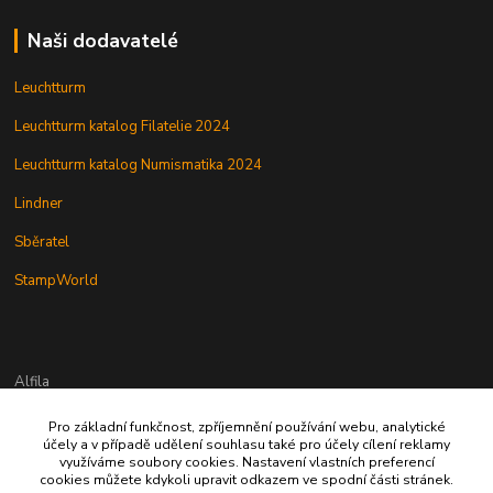
Naši dodavatelé
Leuchtturm
Leuchtturm katalog Filatelie 2024
Leuchtturm katalog Numismatika 2024
Lindner
Sběratel
StampWorld
Alfila
Pro základní funkčnost, zpříjemnění používání webu, analytické
777 326 454
účely a v případě udělení souhlasu také pro účely cílení reklamy
využíváme soubory cookies. Nastavení vlastních preferencí
cookies můžete kdykoli upravit odkazem ve spodní části stránek.