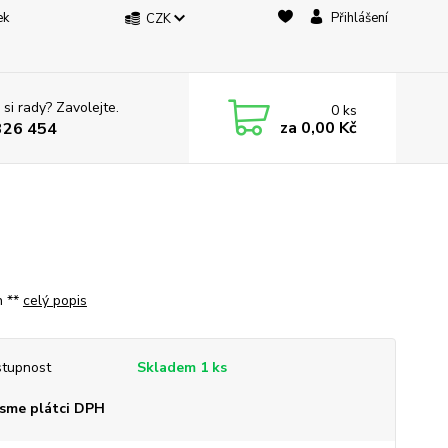
ek
Přihlášení
CZK
 si rady? Zavolejte.
0
ks
za
0,00 Kč
326 454
h **
celý popis
tupnost
Skladem 1 ks
sme plátci DPH