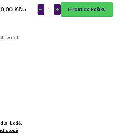
0,00 Kč
Přidat do košíku
/
ks
oblíbených
dla, Lodě,
ucholodě