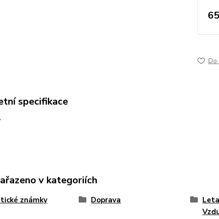
65
Do 
tní specifikace
*
zařazeno v kategoriích
tické známky
Doprava
Leta
Vzd