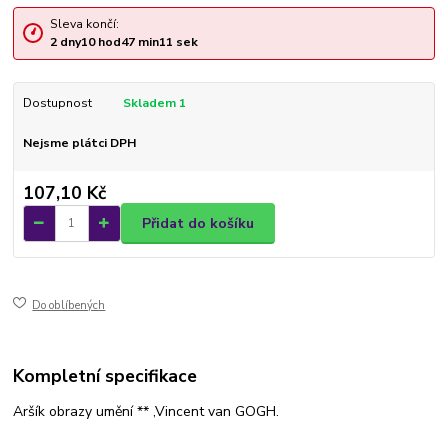
Sleva končí:
2
dny
10
hod
47
min
11
sek
Dostupnost
Skladem 1
Nejsme plátci DPH
107,10 Kč
Přidat do košíku
Do oblíbených
Kompletní specifikace
Aršík obrazy umění ** ,Vincent van GOGH.