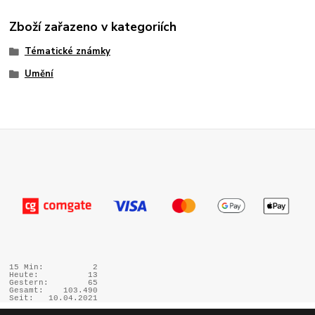
Zboží zařazeno v kategoriích
Tématické známky
Umění
15 Min:
2
Heute:
13
Gestern:
65
Gesamt:
103.490
Seit:
10.04.2021