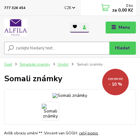
0
ks
CZK
777 326 454
za
0,00 Kč
Menu
Hledat
Úvod
Tématické známky
Umění
Somali známky
Somali známky
119,00 Kč
- 10 %
Aršík obrazy umění ** ,Vincent van GOGH.
celý popis