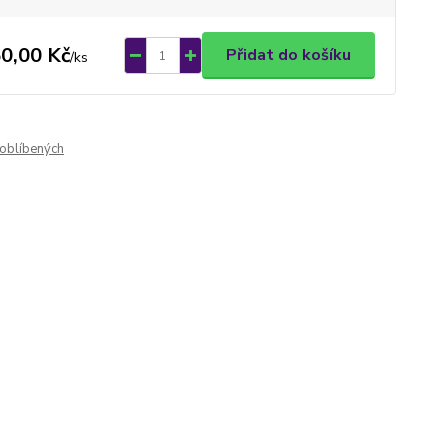
0,00 Kč
Přidat do košíku
/
ks
oblíbených