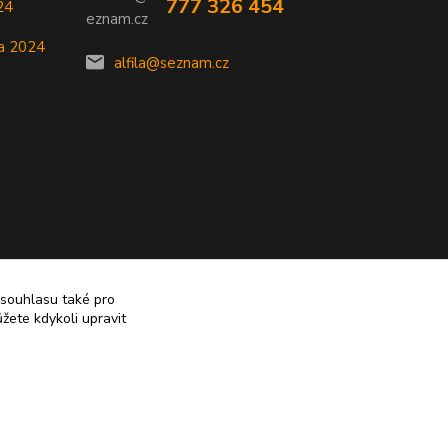
777 326 454
24
a 2024
alfila@seznam.cz
 souhlasu také pro
žete kdykoli upravit