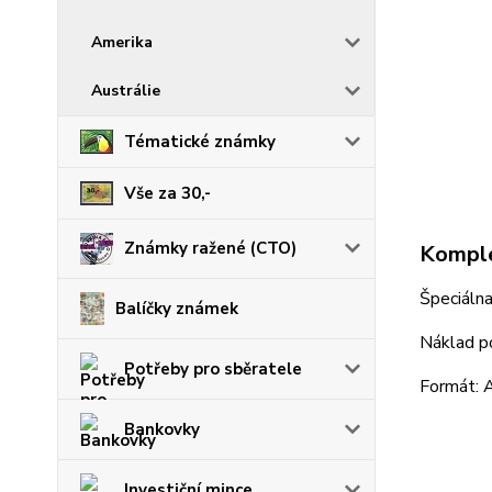
Amerika
Austrálie
Tématické známky
Vše za 30,-
Známky ražené (CTO)
Komple
Špeciálna
Balíčky známek
Náklad 
Potřeby pro sběratele
Formát: 
Bankovky
Investiční mince