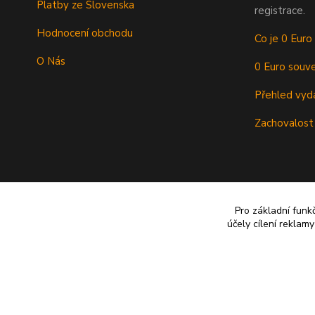
Platby ze Slovenska
registrace.
Hodnocení obchodu
Co je 0 Euro
O Nás
0 Euro souve
Přehled vyd
Zachovalost
Pro základní funk
účely cílení reklam