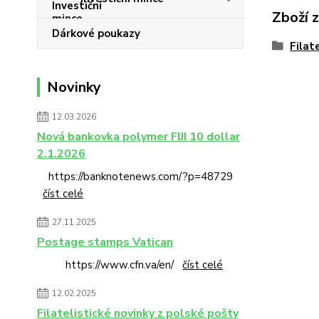
Zboží 
Dárkové poukazy
Filat
Novinky
12.03.2026
Nová bankovka polymer FIJI 10 dollar
2.1.2026
https://banknotenews.com/?p=48729
číst celé
27.11.2025
Postage stamps Vatican
https://www.cfn.va/en/
číst celé
12.02.2025
Filatelistické novinky z polské pošty