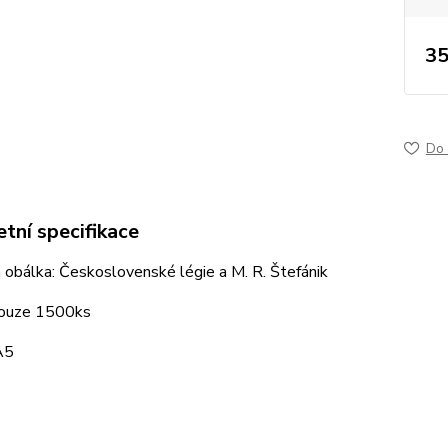
35
Do 
tní specifikace
 obálka: Československé légie a M. R. Štefánik
pouze 1500ks
A5