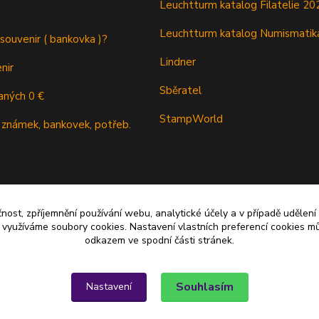
Leuchtturm katalog Filatelie 20
Leuchtturm katalog Numismatik
 souvenir ( bankovka )?
Lindner
nir
Sběratel
aných 0 €
StampWorld
 známek, bankovek, potřeb.
čnost, zpříjemnění používání webu, analytické účely a v případě udělení
y využíváme soubory cookies. Nastavení vlastních preferencí cookies mů
odkazem ve spodní části stránek.
Souhlasím
Nastavení