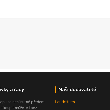
ivky a rady
Naši dodavatelé
opu se není nutné předem
Leuchtturm
 nakoupit můžete i bez