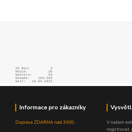
15 Min:
3
Heute:
20
Gestern:
59
Gesamt:
103.556
Seit:
10.04.2021
Informace pro zákazníky
Vysvětl
Doprava ZDARMA nad 3000,-
V našem esh
registrovat,