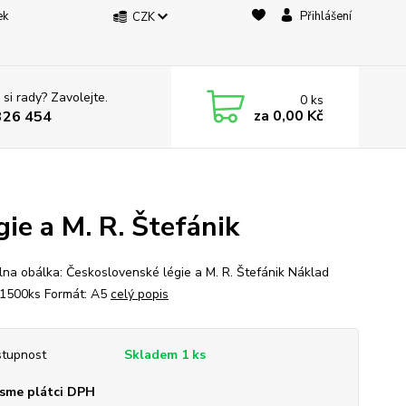
ek
Přihlášení
CZK
 si rady? Zavolejte.
0
ks
za
0,00 Kč
326 454
ie a M. R. Štefánik
lna obálka: Československé légie a M. R. Štefánik Náklad
1500ks Formát: A5
celý popis
tupnost
Skladem 1 ks
sme plátci DPH