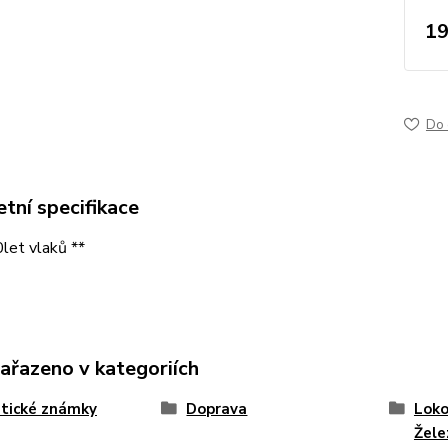
19
Do 
tní specifikace
let vlaků **
zařazeno v kategoriích
tické známky
Doprava
Loko
Žele