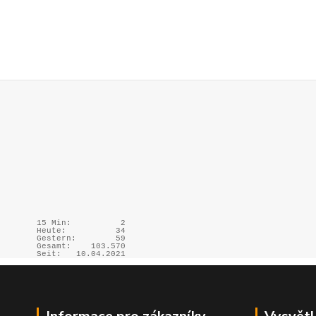
15 Min:
2
Heute:
34
Gestern:
59
Gesamt:
103.570
Seit:
10.04.2021