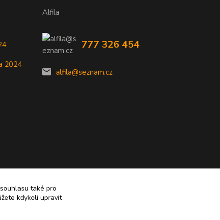
Alfila
777 326 454
24
a 2024
alfila@seznam.cz
 souhlasu také pro
žete kdykoli upravit