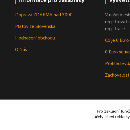
Informace pro zákazníky
Vysvětl
Doprava ZDARMA nad 3000,-
V našem esh
registrovat,
Platby ze Slovenska
registrace.
Hodnocení obchodu
Co je 0 Euro
O Nás
0 Euro souve
Přehled vyd
Zachovalost
Pro základní funk
účely cílení reklam