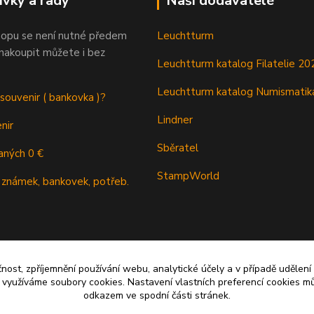
ivky a rady
Naši dodavatelé
opu se není nutné předem
Leuchtturm
 nakoupit můžete i bez
Leuchtturm katalog Filatelie 20
Leuchtturm katalog Numismatik
 souvenir ( bankovka )?
Lindner
nir
Sběratel
aných 0 €
StampWorld
 známek, bankovek, potřeb.
čnost, zpříjemnění používání webu, analytické účely a v případě udělení
y využíváme soubory cookies. Nastavení vlastních preferencí cookies mů
odkazem ve spodní části stránek.