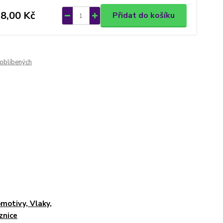
8,00 Kč
Přidat do košíku
oblíbených
motivy, Vlaky,
znice