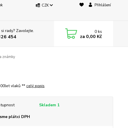
ek
Přihlášení
CZK
 si rady? Zavolejte.
0
ks
za
0,00 Kč
326 454
ia známky
100let vlaků **
celý popis
tupnost
Skladem 1
sme plátci DPH