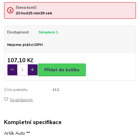
Sleva končí:
20
hod
25
min
38
sek
Dostupnost
Skladem 1
Nejsme plátci DPH
107,10 Kč
Přidat do košíku
Číslo produktu:
412
Do oblíbených
Kompletní specifikace
Aršík Auto **