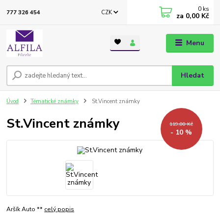
0
ks
CZK
777 326 454
za
0,00 Kč
Menu
Hledat
Úvod
Tématické známky
St.Vincent známky
St.Vincent známky
119,00 Kč
- 10 %
Aršík Auto **
celý popis