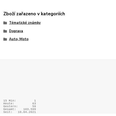
Zboží zařazeno v kategoriích
Tématické známky
Doprava
Auto, Moto
15 Min:
1
Heute:
63
Gestern:
59
Gesamt:
103.599
Seit:
10.04.2021