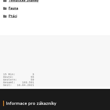
Tématické známky
Fauna
Ptáci
15 Min:
3
Heute:
55
Gestern:
59
Gesamt:
103.591
Seit:
10.04.2021
Informace pro zákazníky