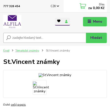
0
ks
CZK
777 326 454
za
0,00 Kč
Menu
Hledat
Úvod
Tématické známky
St.Vincent známky
St.Vincent známky
čisté
celý popis