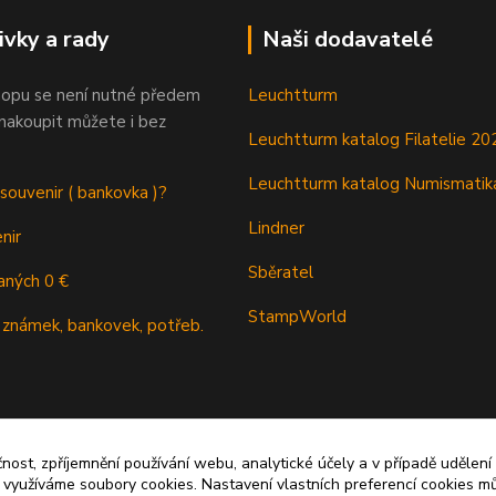
ivky a rady
Naši dodavatelé
opu se není nutné předem
Leuchtturm
 nakoupit můžete i bez
Leuchtturm katalog Filatelie 20
Leuchtturm katalog Numismatik
 souvenir ( bankovka )?
Lindner
nir
Sběratel
aných 0 €
StampWorld
 známek, bankovek, potřeb.
čnost, zpříjemnění používání webu, analytické účely a v případě udělení
y využíváme soubory cookies. Nastavení vlastních preferencí cookies mů