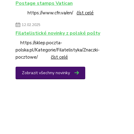
Postage stamps Vatican
https://www.cfn.va/en/
číst celé
12.02.2025
Filatelistické novinky z polské pošty
https://sklep.poczta-
polska.pl/Kategorie/Filatelistyka/Znaczki-
pocztowe/
číst celé
Zobrazit všechny novinky