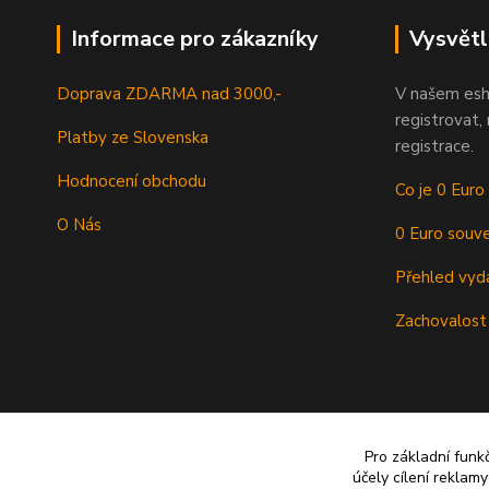
Informace pro zákazníky
Vysvětl
Doprava ZDARMA nad 3000,-
V našem esh
registrovat,
Platby ze Slovenska
registrace.
Hodnocení obchodu
Co je 0 Euro
O Nás
0 Euro souve
Přehled vyd
Zachovalost
Pro základní funk
účely cílení reklam