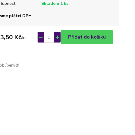
tupnost
Skladem 1 ks
sme plátci DPH
3,50 Kč
Přidat do košíku
/
ks
oblíbených