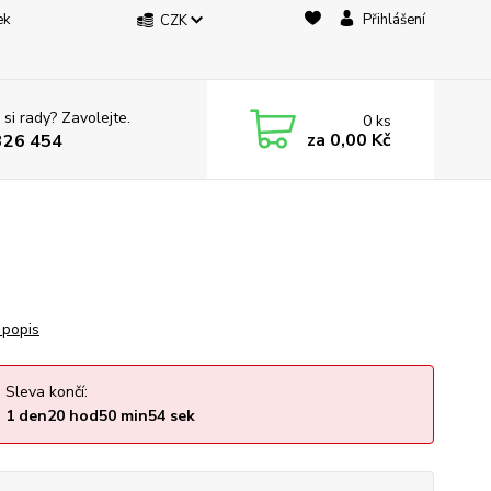
ek
Přihlášení
CZK
 si rady? Zavolejte.
0
ks
za
0,00 Kč
326 454
 popis
Sleva končí:
1
den
20
hod
50
min
53
sek