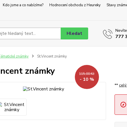
Kdo jsme a co nabízíme?
Hodnocení obchodu z Heureky
Stavy znám
Nevíte
Hledat
777 
ématické známky
St.Vincent známky
incent známky
115,00 Kč
- 10 %
**
celý