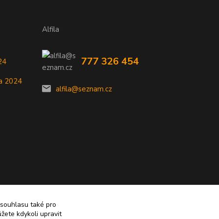
Alfila
777 326 454
24
a 2024
alfila@seznam.cz
 souhlasu také pro
žete kdykoli upravit