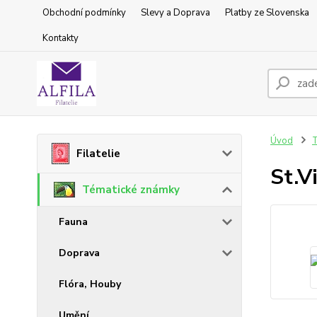
Obchodní podmínky
Slevy a Doprava
Platby ze Slovenska
Kontakty
Úvod
T
Filatelie
St.V
Tématické známky
Fauna
Doprava
Flóra, Houby
Umění