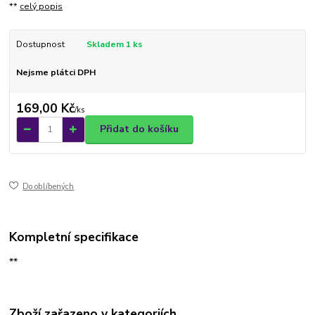
**
celý popis
Dostupnost
Skladem 1 ks
Nejsme plátci DPH
169,00 Kč
/
ks
Přidat do košíku
Do oblíbených
Kompletní specifikace
**
Zboží zařazeno v kategoriích