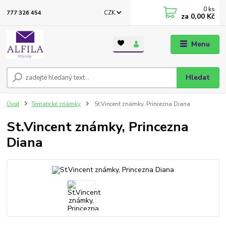
0
ks
CZK
777 326 454
za
0,00 Kč
Menu
Hledat
Úvod
Tématické známky
St.Vincent známky, Princezna Diana
St.Vincent známky, Princezna
Diana