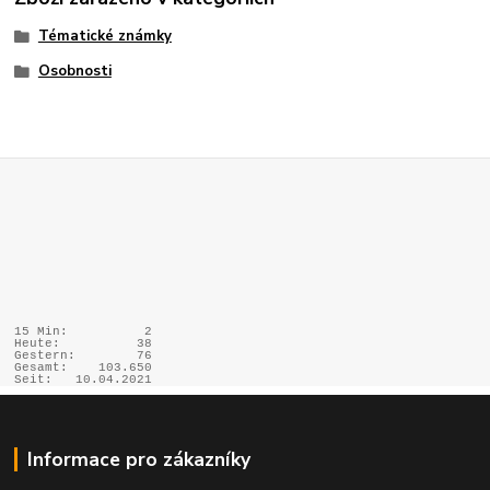
Tématické známky
Osobnosti
15 Min:
2
Heute:
38
Gestern:
76
Gesamt:
103.650
Seit:
10.04.2021
Informace pro zákazníky