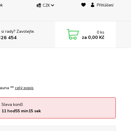
ek
Přihlášení
CZK
 si rady? Zavolejte.
0
ks
za
0,00 Kč
326 454
Fauna **
celý popis
Sleva končí:
11
hod
55
min
14
sek