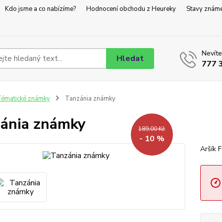
Kdo jsme a co nabízíme?
Hodnocení obchodu z Heureky
Stavy znám
Nevíte
Hledat
777 
ématické známky
Tanzánia známky
ánia známky
189,00 Kč
- 10 %
Aršík 