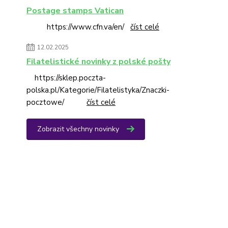
Postage stamps Vatican
https://www.cfn.va/en/
číst celé
12.02.2025
Filatelistické novinky z polské pošty
https://sklep.poczta-
polska.pl/Kategorie/Filatelistyka/Znaczki-
pocztowe/
číst celé
Zobrazit všechny novinky