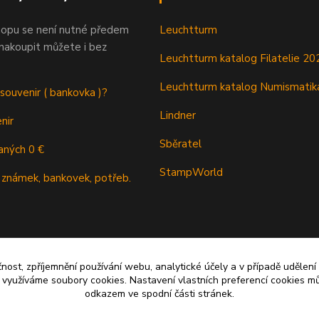
opu se není nutné předem
Leuchtturm
 nakoupit můžete i bez
Leuchtturm katalog Filatelie 20
Leuchtturm katalog Numismatik
 souvenir ( bankovka )?
Lindner
nir
Sběratel
aných 0 €
StampWorld
 známek, bankovek, potřeb.
čnost, zpříjemnění používání webu, analytické účely a v případě udělení
y využíváme soubory cookies. Nastavení vlastních preferencí cookies mů
odkazem ve spodní části stránek.