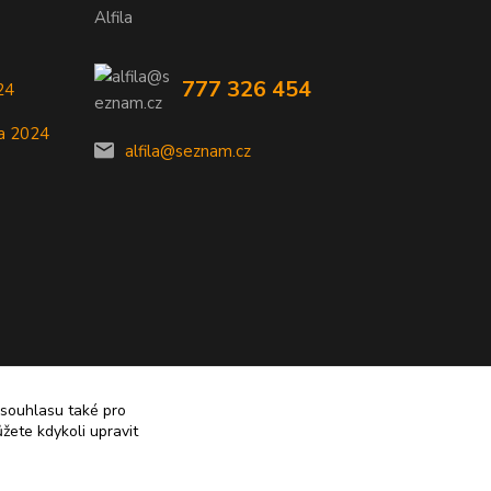
Alfila
777 326 454
24
a 2024
alfila@seznam.cz
 souhlasu také pro
žete kdykoli upravit