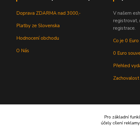
Doprava ZDARMA nad 3000,-
V našem esh
registrovat,
Platby ze Slovenska
registrace.
Hodnocení obchodu
Co je 0 Euro
O Nás
0 Euro souve
Přehled vyd
Zachovalost
Pro základní funk
účely cílení reklam