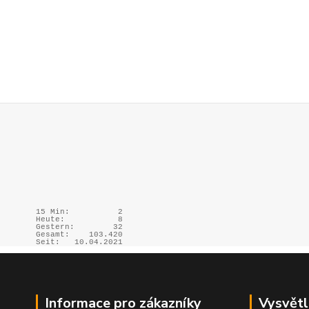
15 Min:
2
Heute:
8
Gestern:
32
Gesamt:
103.420
Seit:
10.04.2021
Informace pro zákazníky
Vysvětl