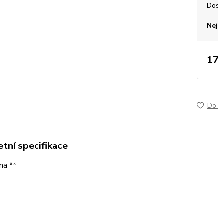
Dos
Nej
17
Do 
tní specifikace
na **