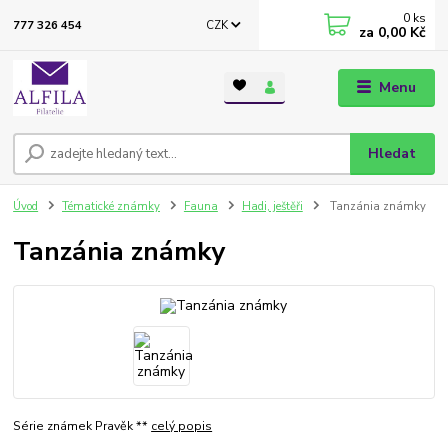
0
ks
CZK
777 326 454
za
0,00 Kč
Menu
Hledat
Úvod
Tématické známky
Fauna
Hadi, ještěři
Tanzánia známky
Tanzánia známky
Série známek Pravěk **
celý popis