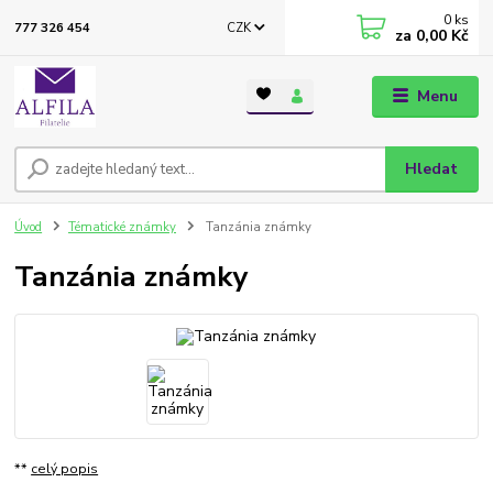
0
ks
CZK
777 326 454
za
0,00 Kč
Menu
Hledat
Úvod
Tématické známky
Tanzánia známky
Tanzánia známky
**
celý popis