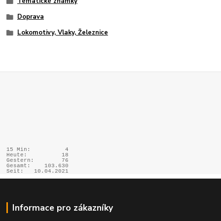
Tématické známky
Doprava
Lokomotivy, Vlaky, Železnice
15 Min:
4
Heute:
18
Gestern:
76
Gesamt:
103.630
Seit:
10.04.2021
Informace pro zákazníky