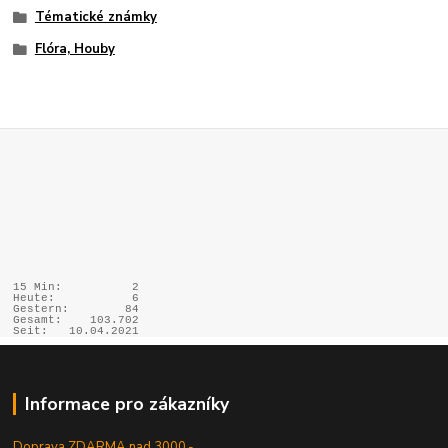
Tématické známky
Flóra, Houby
15 Min:
2
Heute:
6
Gestern:
84
Gesamt:
103.702
Seit:
10.04.2021
Informace pro zákazníky
Doprava ZDARMA nad 3000,-