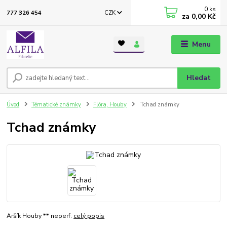
0
ks
CZK
777 326 454
za
0,00 Kč
Menu
Hledat
Úvod
Tématické známky
Flóra, Houby
Tchad známky
Tchad známky
Aršík Houby ** neperf.
celý popis