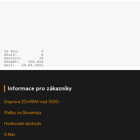
15 Min:
4
Heute:
8
Gestern:
76
Gesamt:
103.620
Seit:
10.04.2021
Informace pro zákazníky
Doprava ZDARMA nad 3000,-
Platby ze Slovenska
Hodnocení obchodu
O Nás