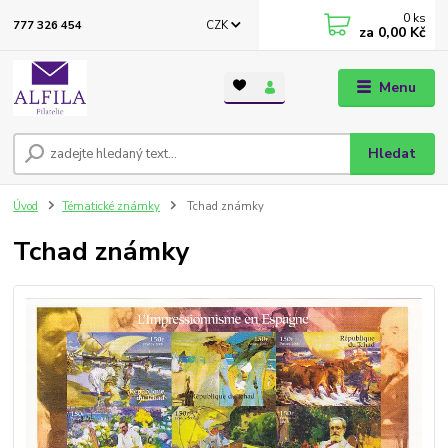
0
ks
CZK
777 326 454
za
0,00 Kč
Menu
Hledat
Úvod
Tématické známky
Tchad známky
Tchad známky