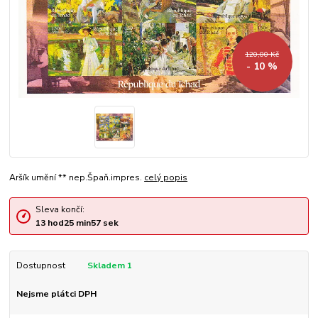
120,00 Kč
- 10 %
Aršík umění ** nep.Špaň.impres.
celý popis
Sleva končí:
13
hod
25
min
56
sek
Dostupnost
Skladem 1
Nejsme plátci DPH