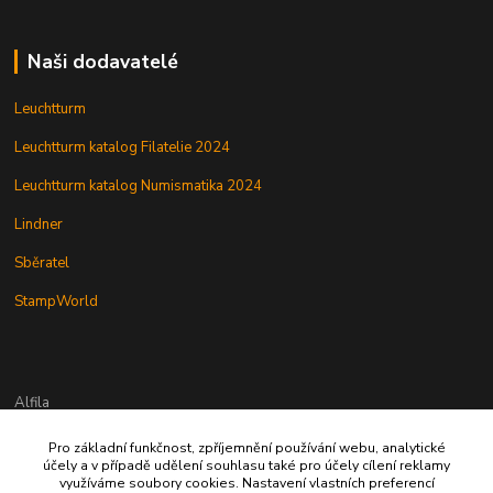
Naši dodavatelé
Leuchtturm
Leuchtturm katalog Filatelie 2024
Leuchtturm katalog Numismatika 2024
Lindner
Sběratel
StampWorld
Alfila
Pro základní funkčnost, zpříjemnění používání webu, analytické
777 326 454
účely a v případě udělení souhlasu také pro účely cílení reklamy
využíváme soubory cookies. Nastavení vlastních preferencí