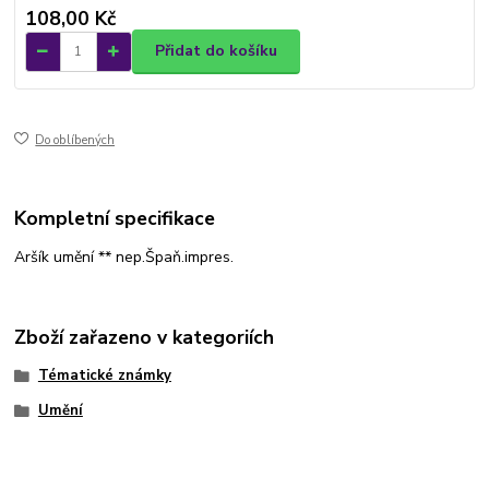
108,00 Kč
Přidat do košíku
Do oblíbených
Kompletní specifikace
Aršík umění ** nep.Špaň.impres.
Zboží zařazeno v kategoriích
Tématické známky
Umění