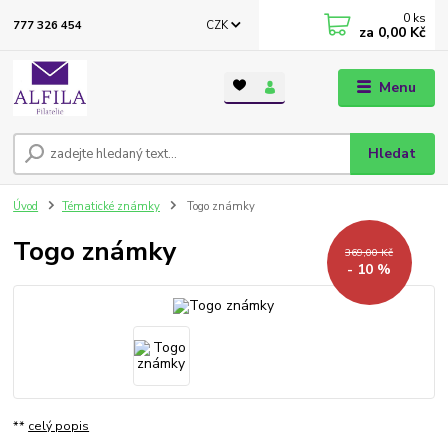
0
ks
CZK
777 326 454
za
0,00 Kč
Menu
Hledat
Úvod
Tématické známky
Togo známky
Togo známky
369,00 Kč
- 10 %
**
celý popis