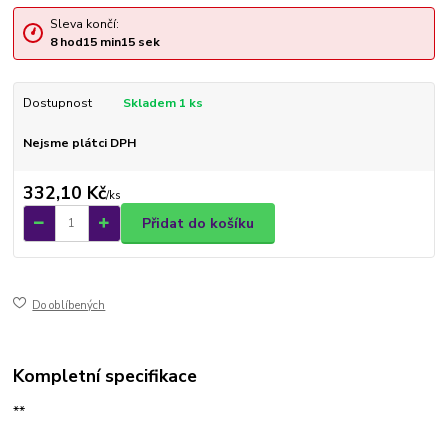
Sleva končí:
8
hod
15
min
15
sek
Dostupnost
Skladem 1 ks
Nejsme plátci DPH
332,10 Kč
/
ks
Přidat do košíku
Do oblíbených
Kompletní specifikace
**