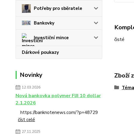
Potřeby pro sběratele
Bankovky
Komple
Investiční mince
čisté
Dárkové poukazy
Novinky
Zboží 
Téma
12.03.2026
Nová bankovka polymer FIJI 10 dollar
2.1.2026
https://banknotenews.com/?p=48729
číst celé
27.11.2025