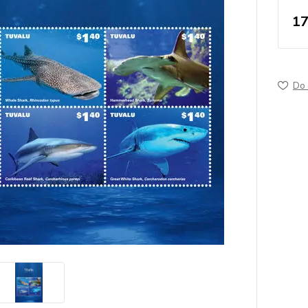
17
Do 