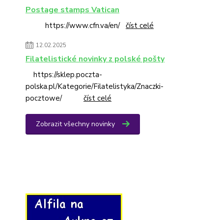
Postage stamps Vatican
https://www.cfn.va/en/
číst celé
12.02.2025
Filatelistické novinky z polské pošty
https://sklep.poczta-
polska.pl/Kategorie/Filatelistyka/Znaczki-
pocztowe/
číst celé
Zobrazit všechny novinky