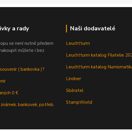
ivky a rady
Naši dodavatelé
opu se není nutné předem
Leuchtturm
 nakoupit můžete i bez
Leuchtturm katalog Filatelie 20
Leuchtturm katalog Numismatik
 souvenir ( bankovka )?
Lindner
nir
Sběratel
aných 0 €
StampWorld
 známek, bankovek, potřeb.