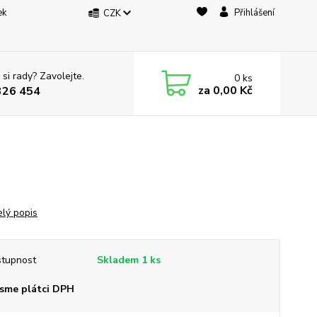
ek
Přihlášení
CZK
 si rady? Zavolejte.
0
ks
za
0,00 Kč
326 454
elý popis
tupnost
Skladem 1 ks
sme plátci DPH