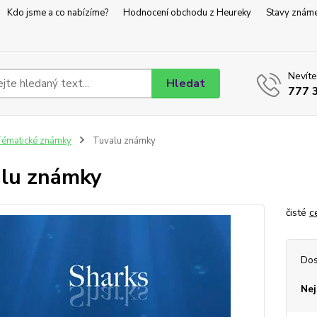
Kdo jsme a co nabízíme?
Hodnocení obchodu z Heureky
Stavy znám
Nevíte
Hledat
777 
ématické známky
Tuvalu známky
lu známky
čisté
c
Dos
Nej