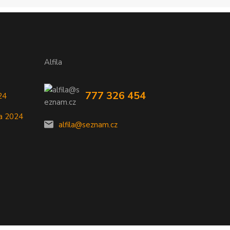
Alfila
777 326 454
24
a 2024
alfila@seznam.cz