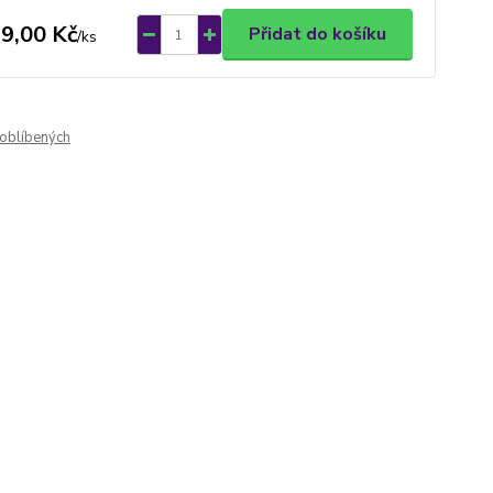
9,00 Kč
Přidat do košíku
/
ks
oblíbených